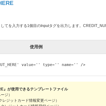
HERE
を入力する1個目のInputタグを出力します。CREDIT_NUM
使用例
PUT_HERE' value='' type='' name='' />
T_HERE』が使用できるテンプレートファイル
力ページ）
t.xhtml（クレジットカード情報変更ページ）