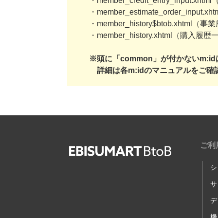
・member_credit_entry_inp
・member_estimate_order_inp
・member_history$btob.xht
・member_history.xhtml（購入
※頭に「common」が付かないm
詳細は各m:idのマニュアルをご確
ご利