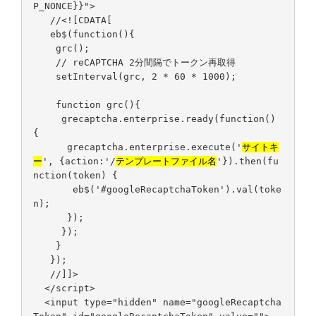
P_NONCE}}">
//<![CDATA[
eb$(function(){
grc();
// reCAPTCHA 2分間隔でトークン再取得
setInterval(grc, 2 * 60 * 1000);
function grc(){
grecaptcha.enterprise.ready(function()
{
grecaptcha.enterprise.execute('
サイトキ
ー
', {action:'/
テンプレートファイル名
'}).then(fu
nction(token) {
eb$('#googleRecaptchaToken').val(toke
n);
});
});
}
});
//]]>
</script>
<input type="hidden" name="googleRecaptcha