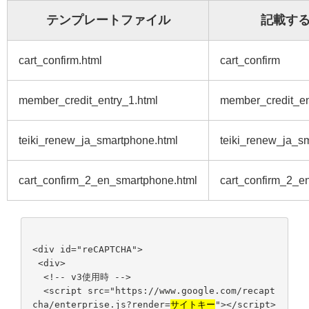
テンプレートファイル
記載す
cart_confirm.html
cart_confirm
member_credit_entry_1.html
member_credit_en
teiki_renew_ja_smartphone.html
teiki_renew_ja_s
cart_confirm_2_en_smartphone.html
cart_confirm_2_e
<div id="reCAPTCHA">
<div>
<!-- v3使用時 -->
<script src="https://www.google.com/recapt
cha/enterprise.js?render=
サイトキー
"></script>