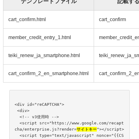
テンプレートファイル
記載す
cart_confirm.html
cart_confirm
member_credit_entry_1.html
member_credit_en
teiki_renew_ja_smartphone.html
teiki_renew_ja_s
cart_confirm_2_en_smartphone.html
cart_confirm_2_e
<div id="reCAPTCHA">
<div>
<!-- v3使用時 -->
<script src="https://www.google.com/recapt
cha/enterprise.js?render=
サイトキー
"></script>
<script type="text/javascript" nonce="{{CS