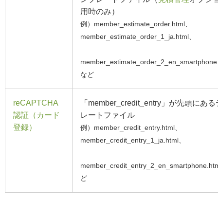
用時のみ）
例）member_estimate_order.html、
member_estimate_order_1_ja.html、
member_estimate_order_2_en_smartphon
など
reCAPTCHA
「member_credit_entry」が先頭にあ
認証（カード
レートファイル
登録）
例）member_credit_entry.html、
member_credit_entry_1_ja.html、
member_credit_entry_2_en_smartphone.h
ど