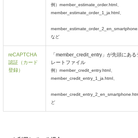
例）member_estimate_order.html、
member_estimate_order_1_ja.html、
member_estimate_order_2_en_smartphon
など
reCAPTCHA
「member_credit_entry」が先頭にあ
認証（カード
レートファイル
登録）
例）member_credit_entry.html、
member_credit_entry_1_ja.html、
member_credit_entry_2_en_smartphone.h
ど