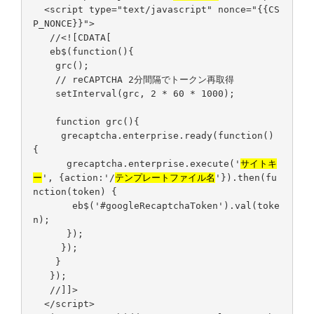
<script type="text/javascript" nonce="{{CS
P_NONCE}}">
//<![CDATA[
eb$(function(){
grc();
// reCAPTCHA 2分間隔でトークン再取得
setInterval(grc, 2 * 60 * 1000);
function grc(){
grecaptcha.enterprise.ready(function()
{
grecaptcha.enterprise.execute('
サイトキ
ー
', {action:'/
テンプレートファイル名
'}).then(fu
nction(token) {
eb$('#googleRecaptchaToken').val(toke
n);
});
});
}
});
//]]>
</script>