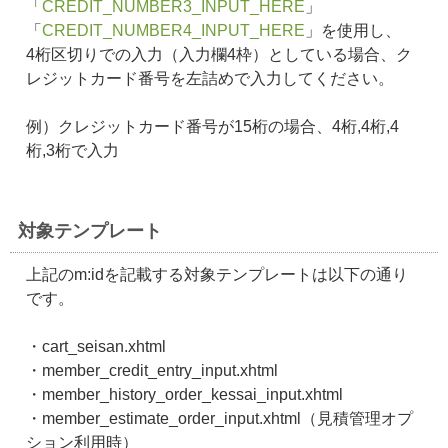
「
CREDIT_NUMBER3_INPUT_HERE
」
「
CREDIT_NUMBER4_INPUT_HERE
」を使用し、
4桁区切りでの入力（入力欄4枠）としている場合、ク
レジットカード番号を左詰めで入力してください。
例）クレジットカード番号が15桁の場合、4桁,4桁,4
桁,3桁で入力
対象テンプレート
上記のm:idを記載する対象テンプレートは以下の通り
です。
・cart_seisan.xhtml
・member_credit_entry_input.xhtml
・member_history_order_kessai_input.xhtml
・member_estimate_order_input.xhtml（見積管理オプ
ション利用時）