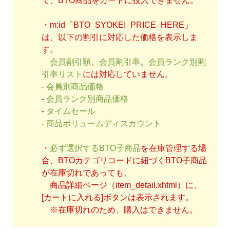
て、BTO商品をカートに投入できません。
・m:id「BTO_SYOKEI_PRICE_HERE」
は、以下の割引に対応した価格を表示しま
す。
会員割引額
、
会員割引率
、
会員ランク別割
引率リスト
には対応していません。
-
会員別商品価格
-
会員ランク別商品価格
-
タイムセール
-
商品ボリュームディスカウント
・
必ず選択するBTO子商品
を在庫管理する場
合、BTOカテゴリコードに紐づくBTO子商品
が在庫切れであっても、
商品詳細ページ（item_detail.xhtml）に、
[カートに入れる]ボタンは表示されます。
※在庫切れのため、購入はできません。